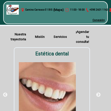
(Mapa)
Camino Carrasco 51 BIS
11:00 - 18:00
+598 2601 1162
Conexión
¡Agendar
Nuestra
Misión
Servicios
tu
trayectoria
consulta!
Estética dental