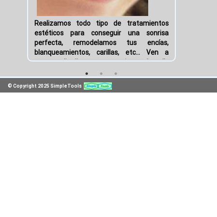
e
Realizamos todo tipo de tratamientos
pró
e
estéticos para conseguir una sonrisa
dent
a
perfecta, remodelamos tus encías,
part
n
blanqueamientos, carillas, etc... Ven a
con 
e
vernos y diseñaremos tu sonrisa perfecta!!
habl
d
físic
.
© Copyright 2025 SimpleTools
a
e
o
a
e
r
s
,
r
s
e